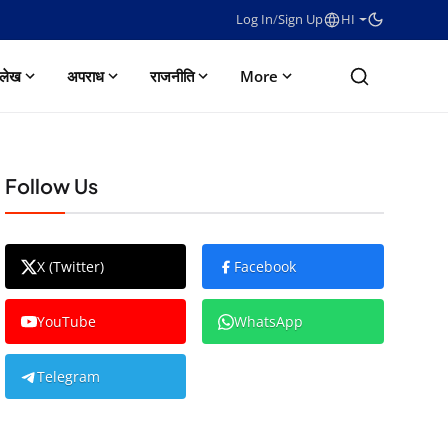
Log In
/
Sign Up
HI
लेख
अपराध
राजनीति
More
Follow Us
X (Twitter)
Facebook
YouTube
WhatsApp
Telegram