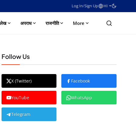
Log In
/
Sign Up
HI
लेख
अपराध
राजनीति
More
Follow Us
X (Twitter)
Facebook
YouTube
WhatsApp
Telegram