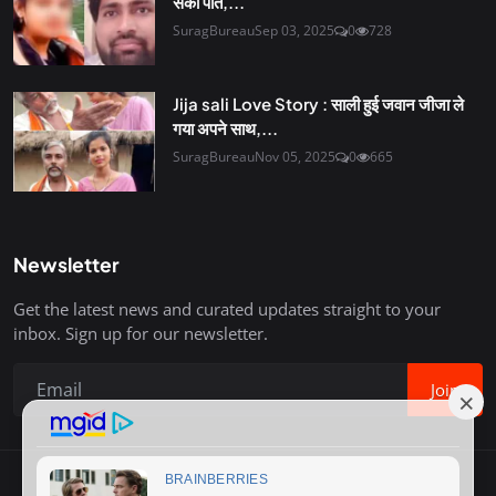
सका पति,...
SuragBureau
Sep 03, 2025
0
728
Jija sali Love Story : साली हुई जवान जीजा ले
गया अपने साथ,...
SuragBureau
Nov 05, 2025
0
665
Newsletter
Get the latest news and curated updates straight to your
inbox. Sign up for our newsletter.
Join