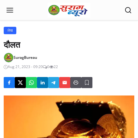
लेख
दौलत
SuragBureau
Aug 21, 2023 - 09:20
0
22