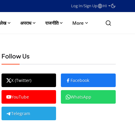
Log In
/
Sign Up
HI
लेख
अपराध
राजनीति
More
Follow Us
X (Twitter)
Facebook
YouTube
WhatsApp
Telegram