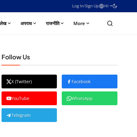
Log In
/
Sign Up
HI
लेख
अपराध
राजनीति
More
Follow Us
X (Twitter)
Facebook
YouTube
WhatsApp
Telegram