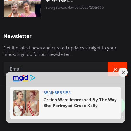
SuragBureau
Nov 05, 2025
0
665
Newsletter
Get the latest news and curated updates straight to your
inbox. Sign up for our newsletter.
Join
Copyright © 2020-26 Surag Bureau. All Rights Reserved.
Contact
Terms & Conditions
About Us
Privacy Policy
Advertise With Us
How to Write Post