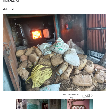
विनष्टीकरण ।
कासगंज