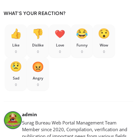
WHAT'S YOUR REACTION?
Like
Dislike
Love
Funny
Wow
0
0
0
0
0
Sad
Angry
0
0
admin
Surag Bureau Web Portal Management Team
Member since 2020, Compilation, verification and
publication of important news from various fields,