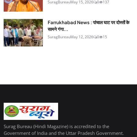
SuragBureau
May 15, 2026
0
137
Farrukhabad News : पांचाल घाट पर दोस्तों के
सामने गंगा...
SuragBureau
May 12, 2026
0
15
Surag Bureau (Hindi Magazine) is accredited to the
Government of India and the Uttar Pradesh Government.