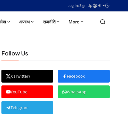
Log In
/
Sign Up
HI
लेख
अपराध
राजनीति
More
Follow Us
X (Twitter)
Facebook
YouTube
WhatsApp
Telegram