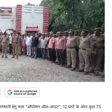
 की गिरफ्तारी हेतु चला "ऑपरेशन ऑल-आउट“, 12 घण्टे के अंदर कुल 75