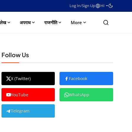
Log In
/
Sign Up
HI
लेख
अपराध
राजनीति
More
Follow Us
X (Twitter)
Facebook
YouTube
WhatsApp
Telegram