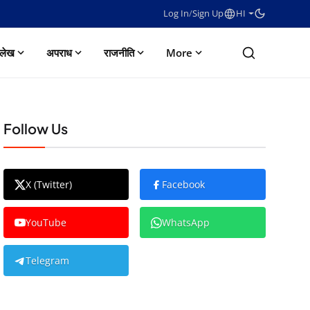
Log In
/
Sign Up
HI
लेख
अपराध
राजनीति
More
Follow Us
X (Twitter)
Facebook
YouTube
WhatsApp
Telegram