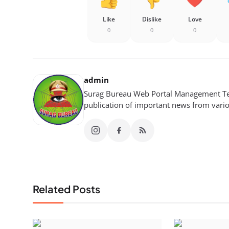
Like
Dislike
Love
0
0
0
admin
Surag Bureau Web Portal Management Tea
publication of important news from variou
Related Posts