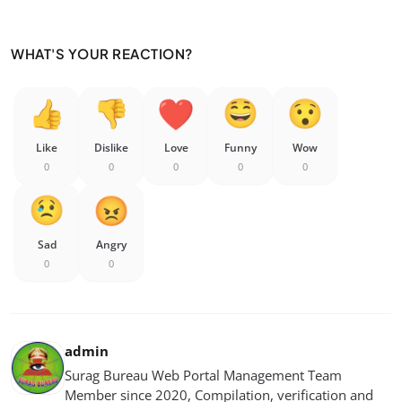
WHAT'S YOUR REACTION?
Like
Dislike
Love
Funny
Wow
0
0
0
0
0
Sad
Angry
0
0
admin
Surag Bureau Web Portal Management Team
Member since 2020, Compilation, verification and