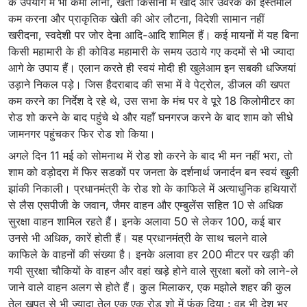
के उपयोग में भी कमी लाना, खेती किसानी में खाद और उर्वरक का इस्तेमाल
कम करना और प्राकृतिक खेती की ओर लौटना, विदेशी सामान नहीं
खरीदना, स्वदेशी पर जोर देना आदि-आदि शामिल हैं। कई मायनों में यह बिना
किसी महामारी के ही कोविड महामारी के समय उठाये गए कदमों से भी ज्यादा
आगे के उपाय हैं। एलान करते ही स्वयं मोदी ही खुलेआम इन सबकी धज्जियां
उड़ाने निकल पड़े। जिस हैदराबाद की सभा में वे पेट्रोल, डीजल की खपत
कम करने का निर्देश दे रहे थे, उस सभा के मंच पर वे पूरे 18 किलोमीटर का
रोड शो करने के बाद पहुंचे थे और यहाँ घनगरज करने के बाद शाम को सीधे
जामनगर पहुंचकर फिर रोड शो किया।
अगले दिन 11 मई को सोमनाथ में रोड शो करने के बाद भी मन नहीं भरा, तो
शाम को वड़ोदरा में फिर सडकों पर जनता के दर्शनार्थ जनार्दन बन स्वयं खुली
झांकी निकाली। प्रधानमंत्री के रोड शो के काफिले में अत्याधुनिक हथियारों
से लैस एसपीजी के जवान, जैमर वाहन और एम्बुलेंस सहित 10 से अधिक
सुरक्षा वाहन शामिल रहते हैं। इनके अलावा 50 से लेकर 100, कई बार
उनसे भी अधिक, कारें होती हैं। यह प्रधानमंत्री के साथ चलने वाले
काफिले के वाहनों की संख्या है। इनके अलावा हर 200 मीटर पर खड़ी की
गयी सुरक्षा चौकियों के वाहन और वहां खड़े होने वाले सुरक्षा बलों को लाने-ले
जाने वाले वाहन अलग से होते हैं। कुल मिलाकर, एक मझोले शहर की कुल
तेल खपत से भी ज्यादा तेल एक एक रोड शो में फूंक दिया : वह भी देश भर