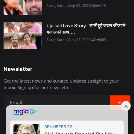
SuragBureau
Sep 03, 2025
0
728
Jija sali Love Story : साली हुई जवान जीजा ले
गया अपने साथ,...
SuragBureau
Nov 05, 2025
0
665
Newsletter
Get the latest news and curated updates straight to your
inbox. Sign up for our newsletter.
Join