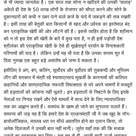
से भी ज्यादा जानलेवा है। एक साल तक सोना न खरीदने की उनकी ‘सलाह’
अकेले ही देश के 50 लाख लोगों के रोजगार को चौपट करने और सोने के
दुकानदारों को कभी न उबर पाने वाले कर्ज के फंदे में जकड़ने की ताब रखती
है। इसी तरह की बेतुकी बात किसानों से खाद और उर्वरक का इस्तेमाल बंद
कर प्राकृतिक खेती की ओर लौटने की है। इससे जाहिर होता है कि श्रीमान
को न तो इस देश की खेती के बारे में कुछ पता है, न ही इन्हें पड़ोसी देश
श्रीलंका की प्राकृतिक खेती के ऐसे ही मूर्खतापूर्ण प्रयोग के विनाशकारी
परिणामों की याद है। लेकिन उन्हें यह भी पता है कि उनका सप्तम सुर में
दिया नुस्खा एक बहुत बड़े असंतोष को जन्म दे सकता है।
इसीलिए वे अंग, बंग, कलिंग, सूर्योदय और पूर्वोदय की तुकबन्दी और मुस्लिम
लीग की सरकार में मंत्री रहे श्यामाप्रसाद मुखर्जी के कारनामों की कल्पित
कहानियों और साम्प्रदायिक नफरती विषाक्तता से भरे अपने भाषणों में मजदूरों
की हड़तालों को कोसना नहीं भूलते। इन हड़तालों से निबटने के लिए इनके
नेताओं पर निगाह रखने और ऐसे मामलों में साथ देने के लिए न्यायपालिका
तक का आह्वान करते हैं। वामपंथ के खत्म हो जाने का मुगालता पालते हैं।
समस्या की जड़ यह है कि हमारे देश के प्रधानमंत्री जी ने जब खुद के नॉन-
बायोलॉजिकल, मतलब धरा पर सीधे अवतरित होने का एलान किया, तो
अनेक दिलजलों ने उनकी बात नहीं मानी। जुर्रत यहाँ तक की कि मजाक
उड़ाने का दुस्साहस कर दिया। बस तब से ही, अपनी सारी ऊर्जा लगाकर