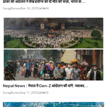
ढाका की अदालत ने शेख हसीना को दी मौत की सज़ा, भारत क...
SuragBureau
Nov 18, 2025
0
44
Nepal News : नेपाल में Gen-Z आंदोलन की मांगें: जवाबद...
SuragBureau
Sep 11, 2025
0
20