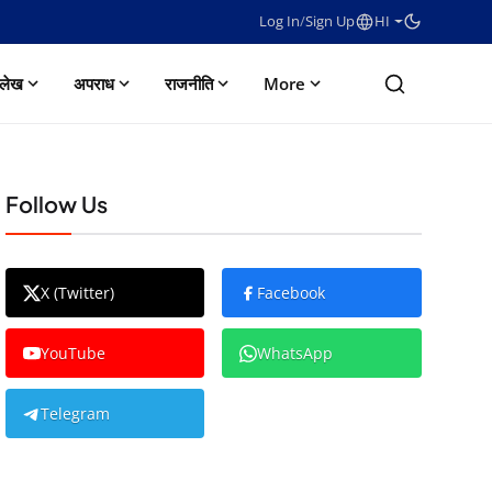
Log In
/
Sign Up
HI
लेख
अपराध
राजनीति
More
Follow Us
X (Twitter)
Facebook
YouTube
WhatsApp
Telegram