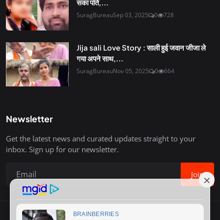
सका पति,...
SuragBureau
Sep 03, 2025
0
728
Jija sali Love Story : साली हुई जवान जीजा ले
गया अपने साथ,...
SuragBureau
Nov 05, 2025
0
664
Newsletter
Get the latest news and curated updates straight to your
inbox. Sign up for our newsletter.
Join