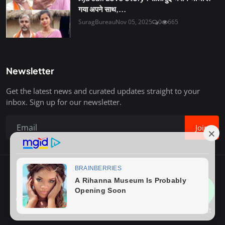
गया अपने साथ,...
SuragBureau
Nov 05, 2025
0
665
Newsletter
Get the latest news and curated updates straight to your
inbox. Sign up for our newsletter.
Join
Copyright © 2020-26 Surag Bureau. All Rights Reserved.
Contact
Terms & Conditions
About Us
Privacy Policy
Advertise With Us
How to Write Post