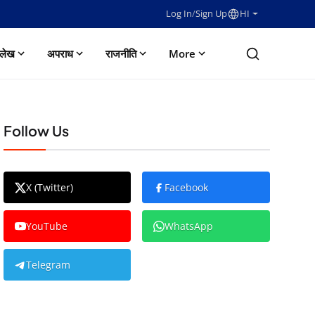
Log In
/
Sign Up
HI
लेख
अपराध
राजनीति
More
Follow Us
X (Twitter)
Facebook
YouTube
WhatsApp
Telegram