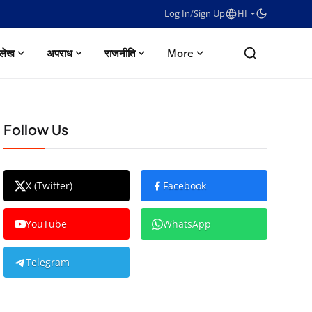
Log In
/
Sign Up
HI
लेख
अपराध
राजनीति
More
Follow Us
X (Twitter)
Facebook
YouTube
WhatsApp
Telegram