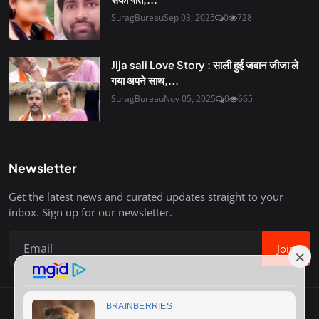
SuragBureau
Sep 03, 2025
0
728
Jija sali Love Story : साली हुई जवान जीजा ले
गया अपने साथ,...
SuragBureau
Nov 05, 2025
0
665
Newsletter
Get the latest news and curated updates straight to your
inbox. Sign up for our newsletter.
Join