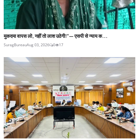
मुकदमा वापस लो, नहीं तो लाश उठेगी!"— एसपी से न्याय क...
SuragBureau
Aug 03, 2026
0
17