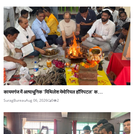
कायमगंज में अत्याधुनिक 'मिथिलेश मेमोरियल हॉस्पिटल' क...
SuragBureau
Aug 06, 2026
0
2