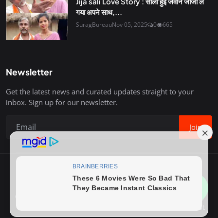
Jija sali Love Story : साली हुई जवान जीजा ले
गया अपने साथ,...
SuragBureau
Nov 05, 2025
0
665
Newsletter
Get the latest news and curated updates straight to your
inbox. Sign up for our newsletter.
Join
Copyright © 2020-26 Surag Bureau. All Rights Reserved.
Contact
Terms & Conditions
About Us
Privacy Policy
Advertise With Us
How to Write Post