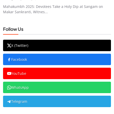
Mahakumbh 2025: Devotees Take a Holy Dip at Sangam on
Makar Sankranti, Witnes...
Follow Us
X (Twitter)
Facebook
YouTube
WhatsApp
Telegram