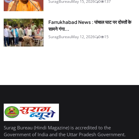
SuragBureau
May 15, 2026
0
137
Farrukhabad News : पांचाल घाट पर दोस्तों के
सामने गंगा...
SuragBureau
May 12, 2026
0
15
Surag Bureau (Hindi Magazine) is accredited to the
Government of India and the Uttar Pradesh Government.