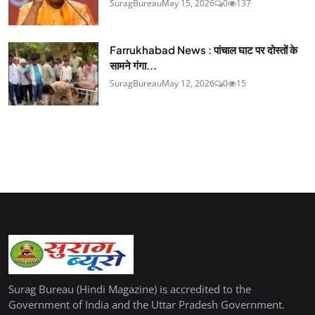
SuragBureau
May 15, 2026
0
137
Farrukhabad News : पांचाल घाट पर दोस्तों के
सामने गंगा...
SuragBureau
May 12, 2026
0
15
Surag Bureau (Hindi Magazine) is accredited to the
Government of India and the Uttar Pradesh Government.