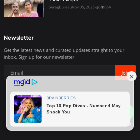
SuragBureau
Nov 05, 2025
0
664
Newsletter
Get the latest news and curated updates straight to your
inbox. Sign up for our newsletter.
Join
Copyright © 2020-26 Surag Bureau. All Rights Reserved.
Contact
Terms & Conditions
About Us
Privacy Policy
Advertise With Us
How to Write Post