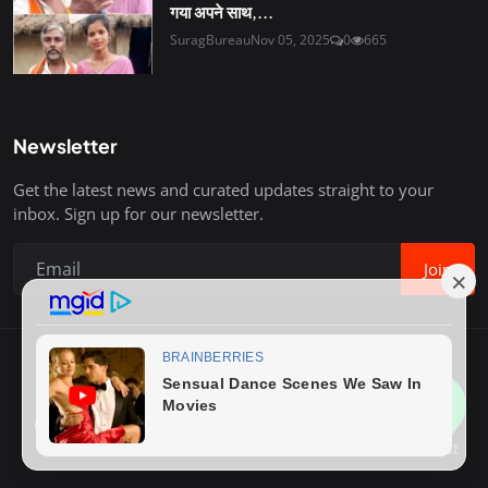
गया अपने साथ,...
SuragBureau
Nov 05, 2025
0
665
Newsletter
Get the latest news and curated updates straight to your
inbox. Sign up for our newsletter.
Join
Copyright © 2020-26 Surag Bureau. All Rights Reserved.
Contact
Terms & Conditions
About Us
Privacy Policy
Advertise With Us
How to Write Post