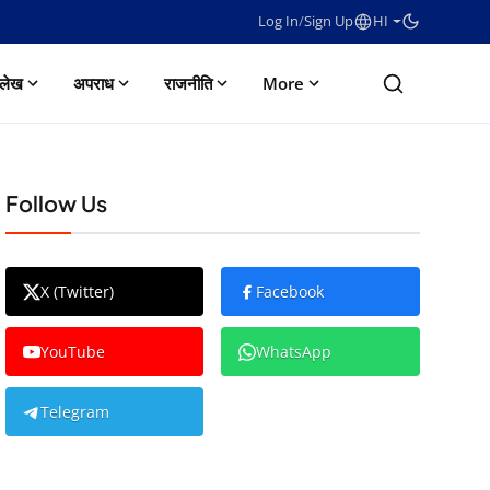
Log In
/
Sign Up
HI
लेख
अपराध
राजनीति
More
Follow Us
X (Twitter)
Facebook
YouTube
WhatsApp
Telegram