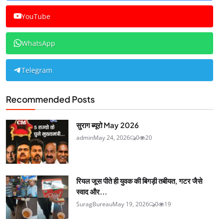
YouTube
WhatsApp
Telegram
Recommended Posts
सुराग ब्यूरो May 2026
admin
May 24, 2026
0
20
रियल जूस पीते ही युवक की बिगड़ी तबीयत, गटर जैसे
स्वाद और...
SuragBureau
May 19, 2026
0
19