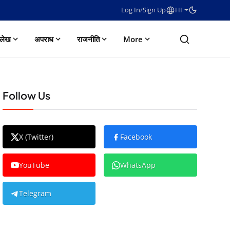
Log In
/
Sign Up
HI
लेख
अपराध
राजनीति
More
Follow Us
X (Twitter)
Facebook
YouTube
WhatsApp
Telegram