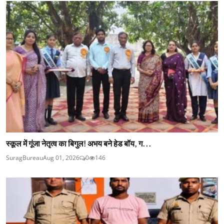
स्कूल में गूंजा नेतृत्व का बिगुल! अभय बने हेड बॉय, ग...
SuragBureau
Aug 01, 2026
0
146