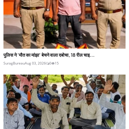
पुलिस ने 'मौत का मांझा' बेचने वाला दबोचा, 18 रील चाइ...
SuragBureau
Aug 03, 2026
0
15